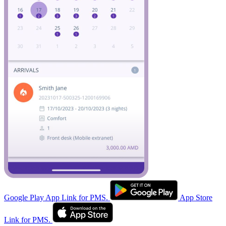
Google Play App Link for PMS.
App Store
Link for PMS.